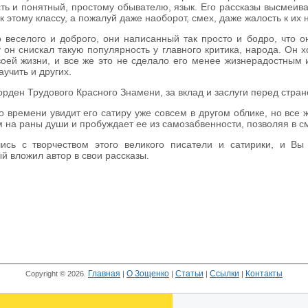
сть и понятный, простому обывателю, язык. Его рассказы высмеива
к этому классу, а пожалуй даже наоборот, смех, даже жалость к их 
 веселого и доброго, они написанный так просто и бодро, что 
 он снискал такую популярность у главного критика, народа. Он 
воей жизни, и все же это не сделало его менее жизнерадостным 
аучить и других.
орден Трудового Красного Знамени, за вклад и заслуги перед стра
 времени увидит его сатиру уже совсем в другом облике, но все ж
ам на раны души и пробуждает ее из самозабвенности, позволяя в 
ись с творчеством этого великого писатели и сатирики, и Вы
й вложил автор в свои рассказы.
Главная
О Зощенко
Статьи
Ссылки
Контакты
Copyright © 2026.
|
|
|
|