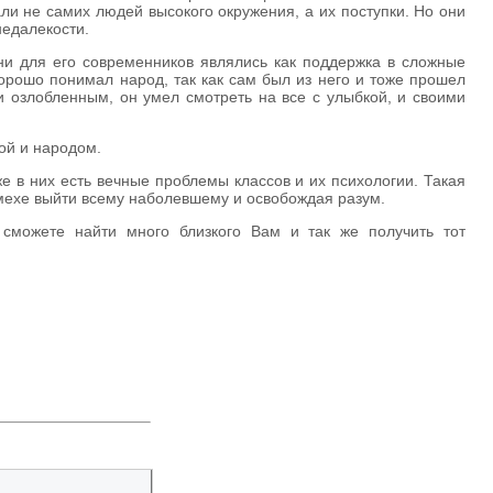
ли не самих людей высокого окружения, а их поступки. Но они
недалекости.
они для его современников являлись как поддержка в сложные
хорошо понимал народ, так как сам был из него и тоже прошел
и озлобленным, он умел смотреть на все с улыбкой, и своими
ной и народом.
е в них есть вечные проблемы классов и их психологии. Такая
смехе выйти всему наболевшему и освобождая разум.
 сможете найти много близкого Вам и так же получить тот