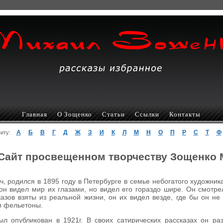
Главная
О Зощенко
Статьи
Ссылки
Контакты
А
Б
В
Г
Д
Ж
З
И
К
Л
М
Н
О
П
Р
С
Т
Ф
авиту:
Сайт просвещенном творчеству Зощенко
 родился в 1895 году в Петербурге в семье небогатого художник
он видел мир их глазами, но видел его гораздо шире. Он смотр
азов взяты из реальной жизни, он их видел везде, где бы он не
 и фельетоны.
л опубликован в 1921г. В своих сатирических рассказах он р