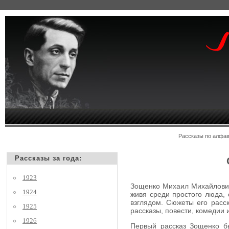
Рассказы по алф
Рассказы за года:
1923
Зощенко Михаил Михайлович,
1924
живя среди простого люда, 
взглядом. Сюжеты его расск
1925
рассказы, повести, комедии
1926
Первый рассказ Зощенко бы