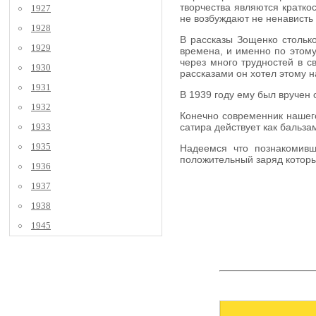
творчества являются кратко
1927
не возбуждают не ненависть 
1928
В рассказы Зощенко столько
1929
времена, и именно по этому
через много трудностей в с
1930
рассказами он хотел этому н
1931
В 1939 году ему был вручен 
1932
Конечно современник нашего
1933
сатира действует как бальз
1935
Надеемся что познакомивш
положительный заряд которы
1936
1937
1938
1945