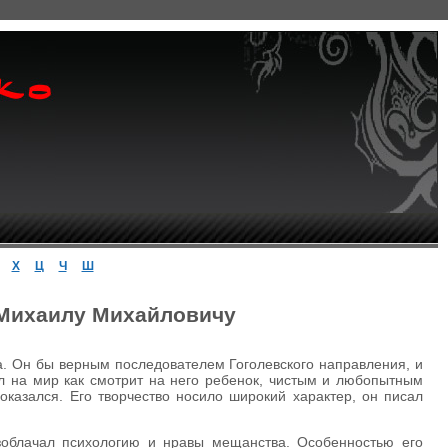
Х
Ц
Ч
Ш
 Михаилу Михайловичу
а. Он бы верным последователем Гоголевского направления, и
ел на мир как смотрит на него ребенок, чистым и любопытным
 оказался. Его творчество носило широкий характер, он писал
азоблачал психологию и нравы мещанства. Особенностью его