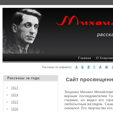
Главная
О Зощенк
А
Б
В
Г
Д
Ж
Рассказы по алфавиту:
Рассказы за года:
Сайт просвещенн
1923
Зощенко Михаил Михайлович,
1924
верным последователем Гог
глазами, но видел его гор
1925
любопытным взглядом. Сюжеты
оказался. Его творчество но
1926