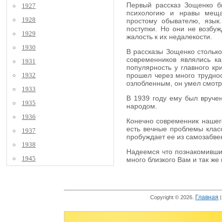
Первый рассказ Зощенко бы
1927
психологию и нравы мещан
1928
простому обывателю, язык
поступки. Но они не возбуж
1929
жалость к их недалекости.
1930
В рассказы Зощенко столько
современников являлись к
1931
популярность у главного кр
1932
прошел через много труднос
озлобленным, он умел смотре
1933
В 1939 году ему был вручен
1935
народом.
1936
Конечно современник нашего
есть вечные проблемы класс
1937
пробуждает ее из самозабве
1938
Надеемся что познакомившис
1945
много близкого Вам и так же
Главная
Copyright © 2026.