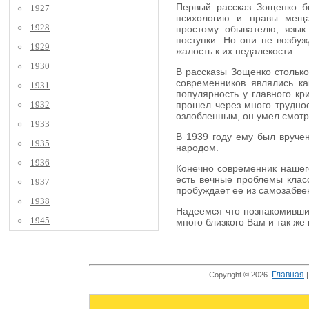
Первый рассказ Зощенко бы
1927
психологию и нравы мещан
1928
простому обывателю, язык
поступки. Но они не возбуж
1929
жалость к их недалекости.
1930
В рассказы Зощенко столько
современников являлись к
1931
популярность у главного кр
1932
прошел через много труднос
озлобленным, он умел смотре
1933
В 1939 году ему был вручен
1935
народом.
1936
Конечно современник нашего
есть вечные проблемы класс
1937
пробуждает ее из самозабве
1938
Надеемся что познакомившис
1945
много близкого Вам и так же
Главная
Copyright © 2026.