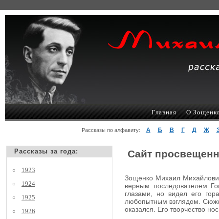
Главная
О Зощенк
А
Б
В
Г
Д
Ж
Рассказы по алфавиту:
Рассказы за года:
Сайт просвещенн
1923
Зощенко Михаил Михайлович,
1924
верным последователем Гог
глазами, но видел его гор
1925
любопытным взглядом. Сюжеты
оказался. Его творчество но
1926