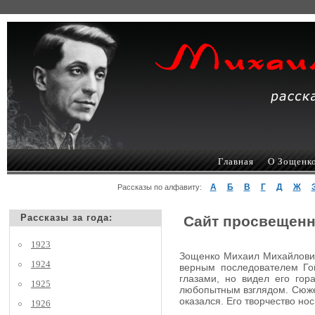
Главная
О Зощенк
А
Б
В
Г
Д
Ж
Рассказы по алфавиту:
Рассказы за года:
Сайт просвещенн
1923
Зощенко Михаил Михайлович,
1924
верным последователем Гог
глазами, но видел его гор
1925
любопытным взглядом. Сюжеты
оказался. Его творчество но
1926