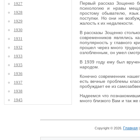
Первый рассказ Зощенко бы
1927
психологию и нравы мещан
1928
простому обывателю, язык
поступки. Но они не возбуж
1929
жалость к их недалекости.
1930
В рассказы Зощенко столько
современников являлись к
1931
популярность у главного кр
1932
прошел через много труднос
озлобленным, он умел смотре
1933
В 1939 году ему был вручен
1935
народом.
1936
Конечно современник нашего
есть вечные проблемы класс
1937
пробуждает ее из самозабве
1938
Надеемся что познакомившис
1945
много близкого Вам и так же
Главная
Copyright © 2026.